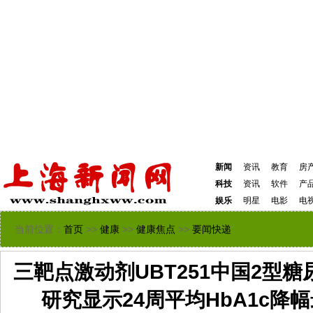
新闻
资讯
教育
房
科技
资讯
软件
产
娱乐
明星
电影
电
当前位置：
首页
>>
健康
>>
健康焦点
>>
要闻快递
三靶点激动剂UBT251中国2型糖
研究显示24周平均HbA1c降幅