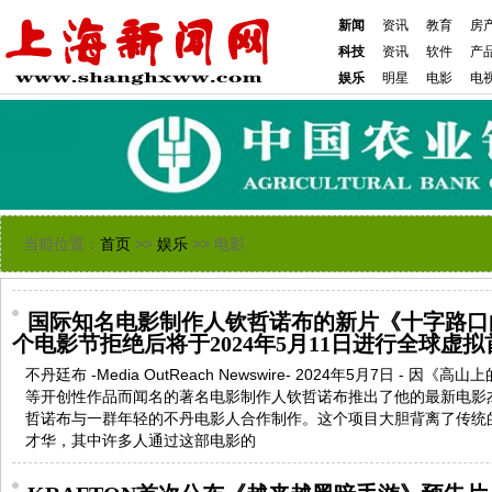
新闻
资讯
教育
房
科技
资讯
软件
产
娱乐
明星
电影
电
当前位置：
首页
>>
娱乐
>> 电影
国际知名电影制作人钦哲诺布的新片《十字路口
个电影节拒绝后将于2024年5月11日进行全球虚拟
不丹廷布 -Media OutReach Newswire- 2024年5月7日 -
等开创性作品而闻名的著名电影制作人钦哲诺布推出了他的最新电影
哲诺布与一群年轻的不丹电影人合作制作。这个项目大胆背离了传统
才华，其中许多人通过这部电影的