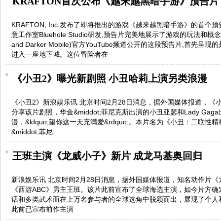
KRAFTON首次公布《越来越黑暗手游》预告片
KRAFTON, Inc.发布了即将推出的游戏《越来越黑暗手游》的首个预
意工作室Bluehole Studio研发,预告片完美地展示了游戏的玩法和
and Darker Mobile)官方YouTube频道公开的这段预告片,首
进入一座地下城。这位冒险者在
《小丑2》曝光新剧照 小丑哈莉上演另类浪漫
《小丑2》新浪娱乐讯 北京时间2月28日消息，据外国媒体报道，《小丑
分享该片剧照，华金&middot;菲尼克斯出演的小丑亚瑟和Lady Gaga
漫，&ldquo;望你这一天充满爱&rdquo;。本片名为《小丑：二联
&middot;菲尼
王班主演《龙威小子》新片 成龙马基奥回归
新浪娱乐讯 北京时间2月28日消息，据外国媒体报道，知名动作片
《西游ABC》男主王班。该片此前宣布了全球海选主演，如今片方确定人
话和多类武术而在上万名参与者的全球选角中脱颖而出，展现了个人和角
此前已宣布前作主演