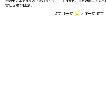
采访中透露电影新片《酱园弄》将于下个月开机。该片改编自真实事件
雷佳音[微博]主演。
首页
上一页
1
2
下一页
尾页