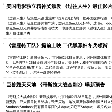
美国电影独立精神奖颁发 《过往人生》最佳影
《过往人生》新浪娱乐讯 北京时间2月28日消息，据外国媒体报道
《过往人生》获最佳影片和导演，杰弗里&middot;怀特、达明&middot
尼克&middot;奥弗曼等表彰演技奖：电影类最佳影片《过往人生》最佳
生》最佳主角杰
《雷霆特工队》提前上映 二代黑寡妇冬兵领衔
《雷霆特工队》新浪娱乐讯 北京时间2月28日消息，据外国媒体报
动，从明年7月25日提前到同年5月2日北美上映，和刚官宣阵容的
的角色包括白狼/前冬兵、二代黑寡妇、红色守卫者、模仿大师、幽灵、
的《X特遣队》，讲述一群曾经担任
巨兽毁天灭地 《哥斯拉大战金刚2》曝新预告
《哥斯拉大战金刚2》新浪娱乐讯 北京时间2月28日消息，据外国媒
新预告，巨大怪兽轮番登场，毁天灭地。这次哥斯拉和金刚将从对立
&mdash;&mdash;拥有怪兽军团的&ldquo;刀疤王&rdquo;。
第一部导演亚当&midd