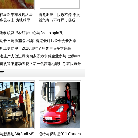
行星科学家发现火星
粉龙出没，快乐不停 宁波
多元火山 为地球早
阪急春节不打烊，嗨玩
港纺织及成衣研发中心与Jeanologia及
ptworks
动长三角 赋能新出海: 香港会计师公会会长罗卓
施工更简单｜2026山推全球客户节盛大启幕
港生产力促进局携四家香港创科企业参与"巴黎Viv
房改造不想动天花？新一代高端地暖让你家快速升
车
新奥迪A8(Audi A8)
模特与保时捷911 Carrera