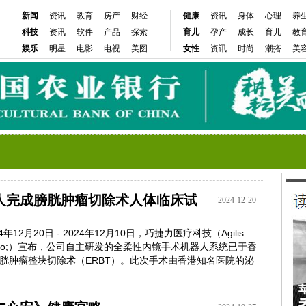
新闻
资讯
教育
房产
财经
健康
资讯
身体
心理
养
科技
资讯
软件
产品
探索
育儿
孕产
成长
育儿
教
娱乐
明星
电影
电视
美图
女性
资讯
时尚
潮搭
美
人完成膀胱肿瘤切除术人体临床试
2024-12-20
- 2024年12月20日 - 2024年12月10日，巧捷力医疗科技（Agilis
力&rdquo;）宣布，公司自主研发的全柔性内镜手术机器人系统已于香
胱肿瘤整块切除术（ERBT）。此次手术由香港知名医院的泌