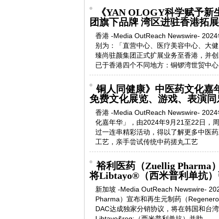
《YAN OLOGY科学赋予
团旗下品牌 湾区进驻香港拓
香港 -Media OutReach Newswir
别为：「直营中心、医疗美容中心、大健
臻尚驻颜集团正式扩展业务至香港，并创立旗
已于香港四个不同地方：铜锣湾世贸中心
铜人同健康》中医药文化嘉
免费文化展览、游戏、表演同
香港 -Media OutReach Newswi
化嘉年华」，由2024年9月21至22
过一连串精彩活动，得以了解更多中医药
工艺，亲手尝试传统中药搓丸工艺
裕利医药（Zuellig Pharm
将Libtayo®（西米普利单
新加坡 -Media OutReach Newswir
Pharma）宣布和再生元制药（Regeneron Pha
DAC达成独家分销协议，将在韩国和台
Libtayo&reg;（西米普利单抗）并助