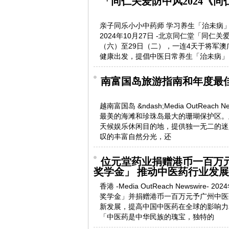
「同仁关爱防中风2024《
亲子同乐小小中药师 学习养生「治未病」畅玩迷宫
2024年10月27日 -北京同仁堂「同仁关
（六）至29日（二），一连4天于将军澳
健康出发，提倡中医日常养生「治未病」
南富国岛旅游指南和年度最
越南富国岛 &ndash;Media OutReach 
最美的海滩和珍珠岛最大的珊瑚保护区。此区域
天候娱乐休闲目的地，提供独一无二的迷人体验
叹的丰富自然分光，还
位元堂药业捐赠港币一百万
奖学金」 推动中医药行业发展
香港 -Media OutReach Newswi
奖学金」并捐赠港币一百万元予广州中医
新发展，提高中国中医药在全球的影响力
「中医药是中华民族的瑰宝，独特的