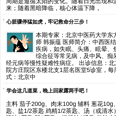
周期是遵循太阳的变化。随着日光出现和
来；随着黑暗降临，核心体温下降，
心脏骤停猛如虎，牢记救命分三步！
本期专家：北京中医药大学东
师 韩振蕴 医师简介：中西医
疾病，如失眠、头痛、眩晕、
综合征等常见病，及中风、痴
经元病等慢性疑难性病症。 出诊信息：
院方庄院区东楼北支1层名医堂5诊室，每
式：北京中
学会这几道菜，晚上回家露两手吧！
主料 茄子200g、肉末100g 辅料 葱花10
匙、盐1/2茶匙 鸡精1/2茶匙、汤（或清水）