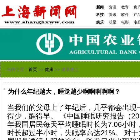
新闻
资讯
教育
房
科技
资讯
软件
产
娱乐
明星
电影
电
当前位置：
首页
>>
健康
>> 健康焦点
为什么年纪越大，睡觉越少啊啊啊啊啊？
当我们的父母上了年纪后，几乎都会出现
得少，醒得早。 《中国睡眠研究报告（202
年我国居民每天平均睡眠时长为7.06小时
时长超过半小时，失眠率高达21%。 对