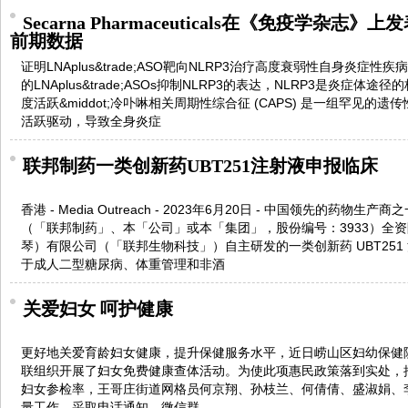
Secarna Pharmaceuticals在《免疫学杂志
前期数据
证明LNAplus&trade;ASO靶向NLRP3治疗高度衰弱性自身炎症性疾病的
的LNAplus&trade;ASOs抑制NLRP3的表达，NLRP3是炎症
度活跃&middot;冷卟啉相关周期性综合征 (CAPS) 是一组罕见的
活跃驱动，导致全身炎症
联邦制药一类创新药UBT251注射液申报临床
香港 - Media Outreach - 2023年6月20日 - 中国领先的药物
（「联邦制药」、本「公司」或本「集团」，股份编号：3933）全
琴）有限公司（「联邦生物科技」）自主研发的一类创新药 UBT251 
于成人二型糖尿病、体重管理和非酒
关爱妇女 呵护健康
更好地关爱育龄妇女健康，提升保健服务水平，近日崂山区妇幼保健
联组织开展了妇女免费健康查体活动。为使此项惠民政策落到实处，
妇女参检率，王哥庄街道网格员何京翔、孙枝兰、何倩倩、盛淑娟、
量工作。采取电话通知、微信群