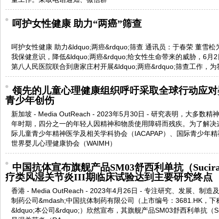
呵护女性健康 助力“两癌”筛查
呵护女性健康 助力&ldquo;两癌&rdquo;筛查 通讯员：于春荣 
我保健意识，降低&ldquo;两癌&rdquo;给女性生命带来的威胁，
第八人民医院联合到唐家庄村开展&ldquo;两癌&rdquo;筛查工作，为
领先的儿童心理健康组织呼吁采取全球行动应对
青少年创伤
新加坡 - Media OutReach - 2023年5月30日 - 研究表明，
年时期，四分之一的年轻人因精神和物质使用障碍而残疾。为了解决
际儿童青少年精神医学及相关学科协会（IACAPAP）、国际青少年精
世界婴儿心理健康协会（WAIMH）
中国抗体宣布旗舰产品SM03舒西利单抗（Suciras
疗类风湿关节炎III期临床试验达到主要研究终点
香港 - Media OutReach - 2023年4月26日 - 专注研究、
制药公司&mdash;中国抗体制药有限公司（上市编号：3681.HK，下称&l
&ldquo;本公司&rdquo;）欣然宣布，其旗舰产品SM03舒西利单抗（Su