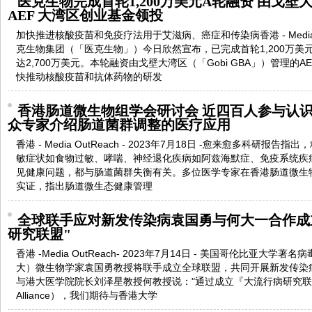
医克生物完成首轮1,200万美元A轮融资 由戈壁
AEF 大湾区创业基金领投
加快推进核酸疫苗和免疫疗法用于艾滋病、癌症和传染病香港 - Media OutR
克生物集团（「医克生物」）今日欣然宣布，已完成首轮1,200万美
达2,700万美元。本轮融资由戈壁大湾区（「Gobi GBA」）管理的
快推动核酸疫苗和抗体药物的研发
香港肠道微生物组学会研讨会 近四百人参与认
众专家介绍肠道菌群调整的医疗应用
香港 - Media OutReach - 2023年7月18日 -愈来愈多科研
敏症状如食物过敏、哮喘、神经退化疾病如阿兹海默症、免疫系统疾
见健康问题，都与肠道菌群失衡有关。多位医学专家在香港肠道微生
实证，指出肠道微生态健康管理
全球联手应对新发传染病袁国勇与何大一合作成
研究联盟"
香港 -Media OutReach- 2023年7月14日 - 美国哥伦比亚
大）微生物学家袁国勇教授将联手成立全球联盟，共同开展新发传染
与港大医学院院长刘泽星教授何教授说："通过成立『大流行病研究联盟』（Pa
Alliance），我们期待与香港大学